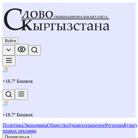
Войти
+
18.7
º Бишкек
+
18.7
º Бишкек
Политика
Экономика
Общество
Здравоохранение
Регионы
Культу
правах рекламы
Подписаться