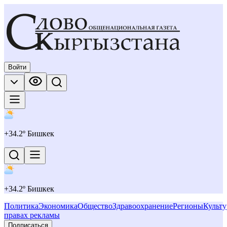
Войти
+
34.2
º Бишкек
+
34.2
º Бишкек
Политика
Экономика
Общество
Здравоохранение
Регионы
Культу
правах рекламы
Подписаться