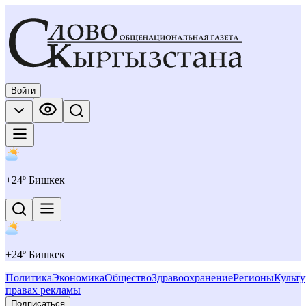
Войти
+
24
º Бишкек
+
24
º Бишкек
Политика
Экономика
Общество
Здравоохранение
Регионы
Культу
правах рекламы
Подписаться