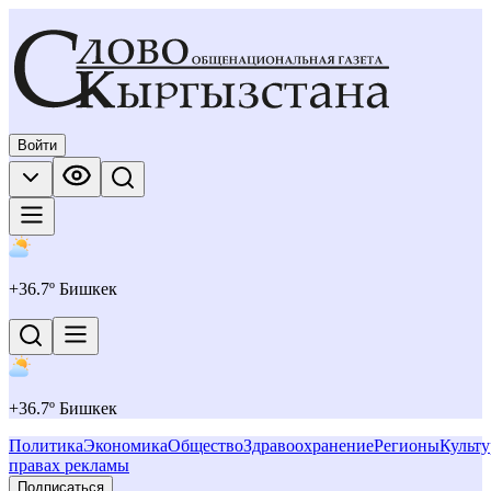
Войти
+
36.7
º Бишкек
+
36.7
º Бишкек
Политика
Экономика
Общество
Здравоохранение
Регионы
Культу
правах рекламы
Подписаться