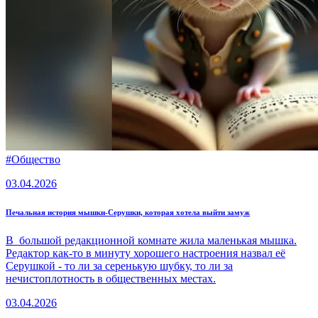
#
Общество
03.04.2026
Печальная история мышки-Серушки, которая хотела выйти замуж
В большой редакционной комнате жила маленькая мышка.
Редактор как-то в минуту хорошего настроения назвал её
Серушкой - то ли за серенькую шубку, то ли за
нечистоплотность в общественных местах.
03.04.2026