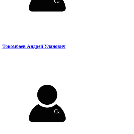
Токомбаев Андрей Уланович