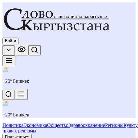
Войти
+
20
º Бишкек
+
20
º Бишкек
Политика
Экономика
Общество
Здравоохранение
Регионы
Культу
правах рекламы
Подписаться